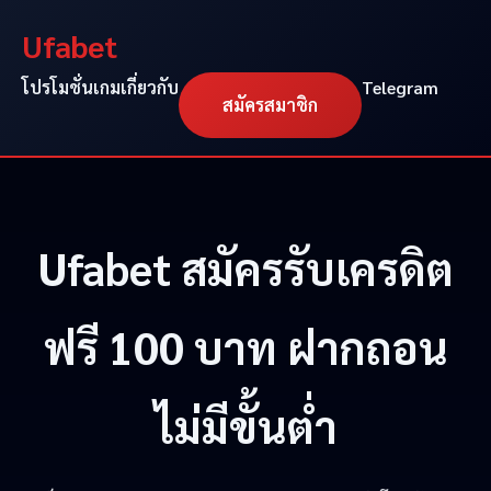
Ufabet
โปรโมชั่น
เกม
เกี่ยวกับ
Telegram
สมัครสมาชิก
Ufabet สมัครรับเครดิต
ฟรี 100 บาท ฝากถอน
ไม่มีขั้นต่ำ