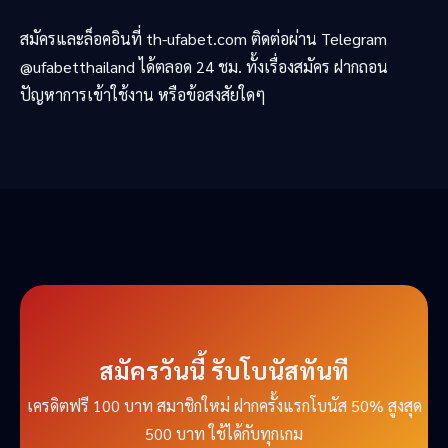
สมัครและล็อคอินที่ th-ufabet.com ติดต่อผ่าน Telegram
@ufabetthailand ได้ตลอด 24 ชม. ทั้งเรื่องสมัคร ฝากถอน
ปัญหาการเข้าใช้งาน หรือข้อสงสัยใดๆ
สมัครวันนี้ รับโบนัสทันที
เครดิตฟรี 100 บาท สมาชิกใหม่ ฝากครั้งแรกโบนัส 50% สูงสุด
500 บาท ใช้ได้กับทุกเกม