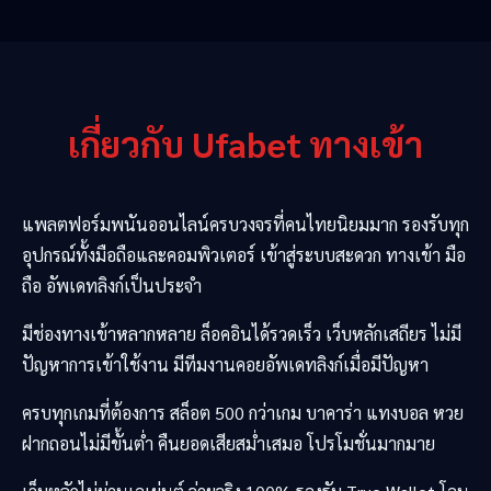
เกี่ยวกับ Ufabet ทางเข้า
แพลตฟอร์มพนันออนไลน์ครบวงจรที่คนไทยนิยมมาก รองรับทุก
อุปกรณ์ทั้งมือถือและคอมพิวเตอร์ เข้าสู่ระบบสะดวก ทางเข้า มือ
ถือ อัพเดทลิงก์เป็นประจำ
มีช่องทางเข้าหลากหลาย ล็อคอินได้รวดเร็ว เว็บหลักเสถียร ไม่มี
ปัญหาการเข้าใช้งาน มีทีมงานคอยอัพเดทลิงก์เมื่อมีปัญหา
ครบทุกเกมที่ต้องการ สล็อต 500 กว่าเกม บาคาร่า แทงบอล หวย
ฝากถอนไม่มีขั้นต่ำ คืนยอดเสียสม่ำเสมอ โปรโมชั่นมากมาย