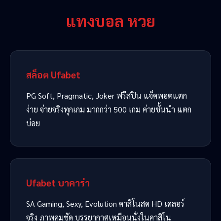
แทงบอล หวย
สล็อต Ufabet
PG Soft, Pragmatic, Joker ฟรีสปิน แจ็คพอตแตก
ง่าย จ่ายจริงทุกเกม มากกว่า 500 เกม ค่ายชั้นนำ แตก
บ่อย
Ufabet บาคาร่า
SA Gaming, Sexy, Evolution คาสิโนสด HD เดลอร์
จริง ภาพคมชัด บรรยากาศเหมือนนั่งในคาสิโน