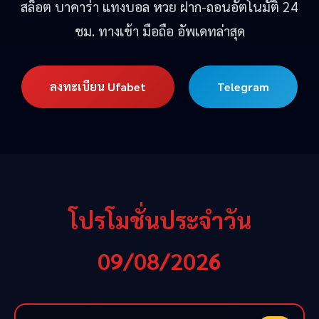
สล็อต บาคาร่า แทงบอล หวย ฝาก-ถอนอัตโนมัติ 24
ชม. ทางเข้า มือถือ อัพเดทล่าสุด
ลงทะเบียน Ufabet
Telegram
โปรโมชั่นประจำวัน
09/08/2026