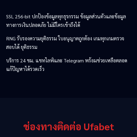
SSL 256-bit ปกป้องข้อมูลทุกธุรกรรม ข้อมูลส่วนตัวและข้อมูล
ทางการเงินปลอดภัย ไม่มีใครเข้าถึงได้
RNG รับรองความยุติธรรม ใบอนุญาตถูกต้อง เกมทุกเกมตรวจ
สอบได้ ยุติธรรม
บริการ 24 ชม. แชทไลฟ์และ Telegram พร้อมช่วยเหลือตลอด
แก้ปัญหาได้รวดเร็ว
ช่องทางติดต่อ Ufabet