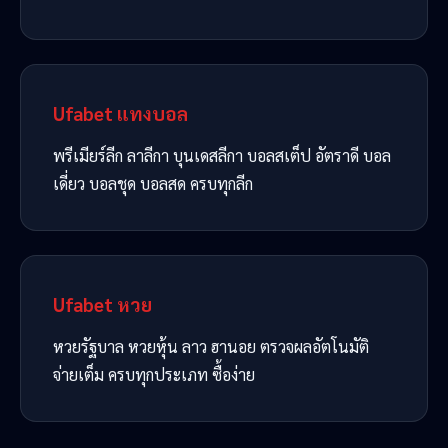
Ufabet แทงบอล
พรีเมียร์ลีก ลาลีกา บุนเดสลีกา บอลสเต็ป อัตราดี บอล
เดี่ยว บอลชุด บอลสด ครบทุกลีก
Ufabet หวย
หวยรัฐบาล หวยหุ้น ลาว ฮานอย ตรวจผลอัตโนมัติ
จ่ายเต็ม ครบทุกประเภท ซื้อง่าย