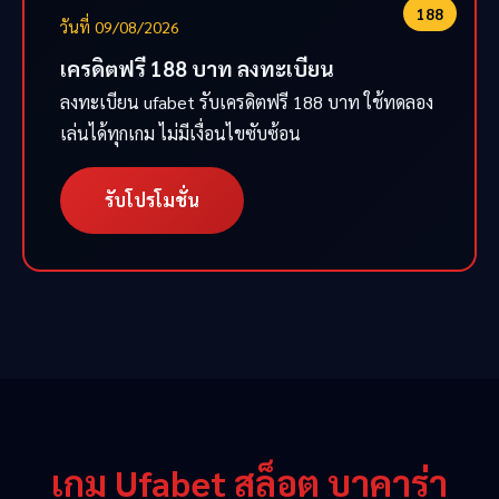
188
วันที่ 09/08/2026
เครดิตฟรี 188 บาท ลงทะเบียน
ลงทะเบียน ufabet รับเครดิตฟรี 188 บาท ใช้ทดลอง
เล่นได้ทุกเกม ไม่มีเงื่อนไขซับซ้อน
รับโปรโมชั่น
เกม Ufabet สล็อต บาคาร่า